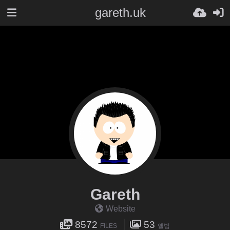
gareth.uk
Gareth
Website
8572
53
FILES
앨범