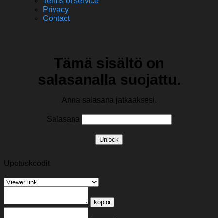
Terms of service
Privacy
Contact
Tämä sisältö on
salasanalla suojattu.
Anna salasana jatkaaksesi.
Salasana
Unlock
Upotuskoodit
kopioi