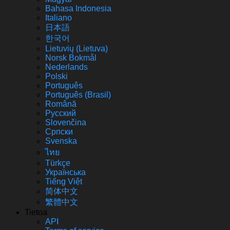
Bahasa Indonesia
Italiano
日本語
한국어
Lietuvių (Lietuva)
‪Norsk Bokmål‬
Nederlands
Polski
Português
Português (Brasil)
Română
Русский
Slovenčina
Српски
Svenska
ไทย
Türkçe
Українська
Tiếng Việt
简体中文
繁體中文
Tietoa
API