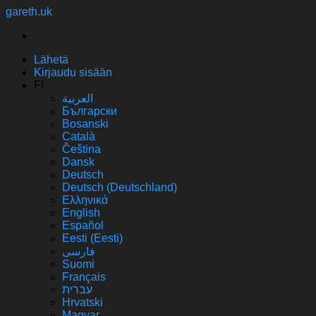
gareth.uk
Lähetä
Kirjaudu sisään
FI
العربية
Български
Bosanski
Сatalà
Čeština
Dansk
Deutsch
Deutsch (Deutschland)
Ελληνικά
English
Español
Eesti (Eesti)
فارسی
Suomi
Français
עברית
Hrvatski
Magyar