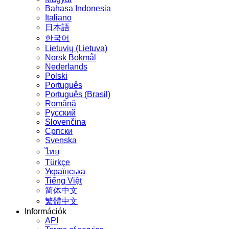
Bahasa Indonesia
Italiano
日本語
한국어
Lietuvių (Lietuva)
‪Norsk Bokmål‬
Nederlands
Polski
Português
Português (Brasil)
Română
Русский
Slovenčina
Српски
Svenska
ไทย
Türkçe
Українська
Tiếng Việt
简体中文
繁體中文
Információk
API