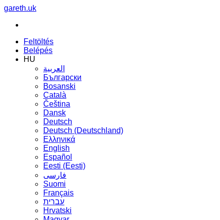
gareth.uk
Feltöltés
Belépés
HU
العربية
Български
Bosanski
Сatalà
Čeština
Dansk
Deutsch
Deutsch (Deutschland)
Ελληνικά
English
Español
Eesti (Eesti)
فارسی
Suomi
Français
עברית
Hrvatski
Magyar