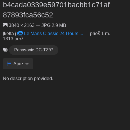
b4cada0339e59701bacbb1c71af
87893fca56c52
3840 × 2163 — JPG 2.9 MB
Įkelta į
Le Mans Classic 24 Hours,...
—
prieš 1 m.
—
1313 perž.
Panasonic DC-TZ97
Apie
No description provided.