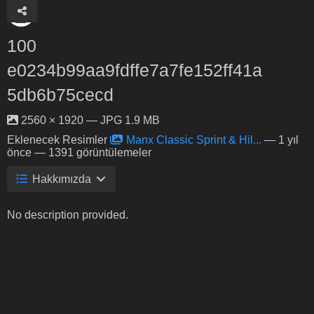
100
e0234b99aa9fdffe7a7fe152ff41a
5db6b75cecd
2560 × 1920 — JPG 1.9 MB
Eklenecek Resimler
Manx Classic Sprint & Hil...
—
1 yıl
önce
— 1391 görüntülemeler
Hakkımızda
No description provided.