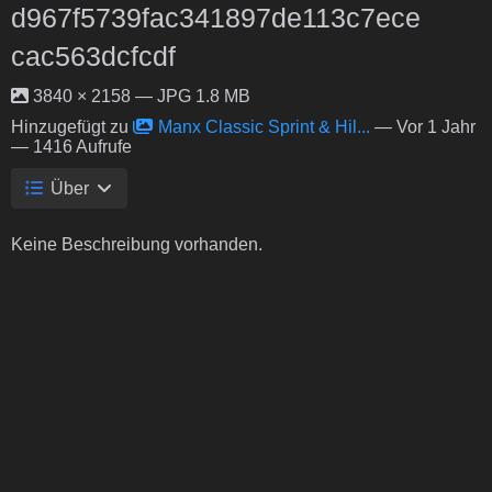
d967f5739fac341897de113c7ece
cac563dcfcdf
3840 × 2158 — JPG 1.8 MB
Hinzugefügt zu
Manx Classic Sprint & Hil...
—
Vor 1 Jahr
— 1416 Aufrufe
Über
Keine Beschreibung vorhanden.