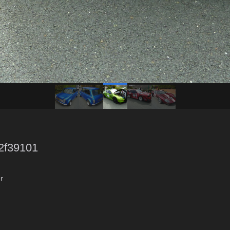
2f39101
r