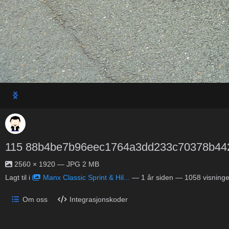
115 88b4be7b96eec1764a3dd233c70378b44
2560 × 1920 — JPG 2 MB
Lagt til i
Manx Classic Sprint & Hil...
—
1 år siden
— 1058 visninge
Om oss
Integrasjonskoder
No description provided.