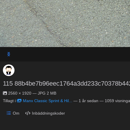
115 88b4be7b96eec1764a3dd233c70378b44
2560 × 1920 — JPG 2 MB
Tillagt i
Manx Classic Sprint & Hil...
—
1 år sedan
— 1059 visninga
Om
Inbäddningskoder
No description provided.