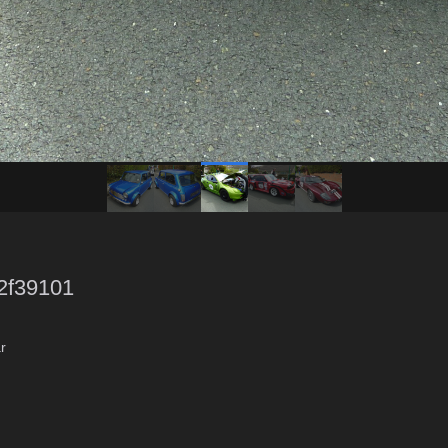
2f39101
r