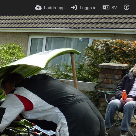
Ladda upp
Logga in
SV