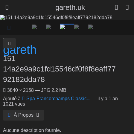
gareth.uk
151
14a2e9a9c1fd15546df0f8f8eaff77
92182dda78
3840 × 2158 — JPG 2.2 MB
Ajouté à
Spa-Francorchamps Classic...
—
il y a 1 an
—
1021 vues
À Propos
Aucune description fournie.