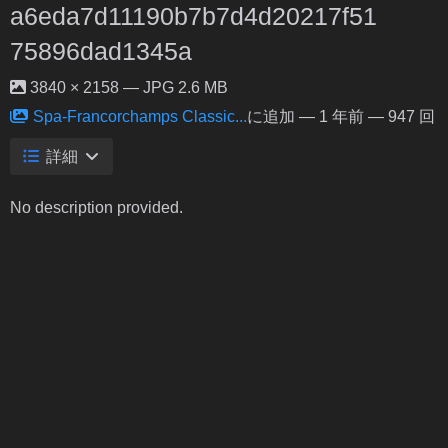
a6eda7d11190b7b7d4d20217f51
75896dad1345a
3840 × 2158 — JPG 2.6 MB
Spa-Francorchamps Classic...
に追加 —
1 年前
— 947 回
詳細
No description provided.