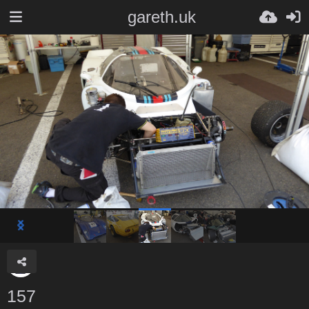
gareth.uk
157