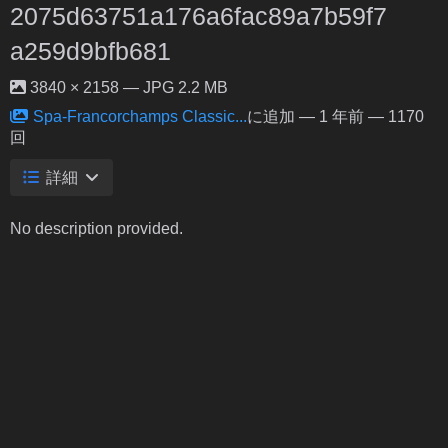
2075d63751a176a6fac89a7b59f7
a259d9bfb681
3840 × 2158 — JPG 2.2 MB
Spa-Francorchamps Classic...
に追加 —
1 年前
— 1170
回
詳細
No description provided.