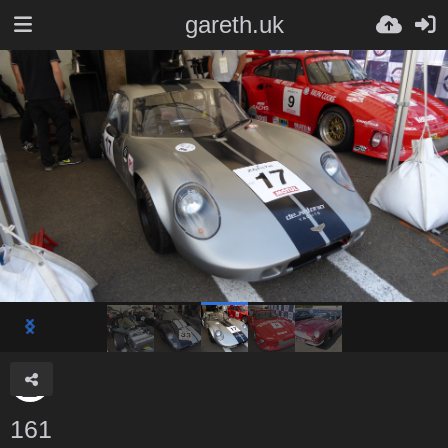
gareth.uk
161