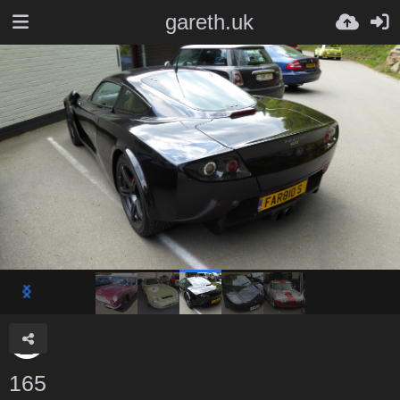
gareth.uk
165