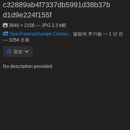
c32889ab4f7337db5991d38b37b
d1d9e224f155f
3840 × 2158 — JPG 2.3 MB
Spa-Francorchamps Classic...
앨범에 추가됨 —
1 년 전
— 1054 조회
정보
No description provided.