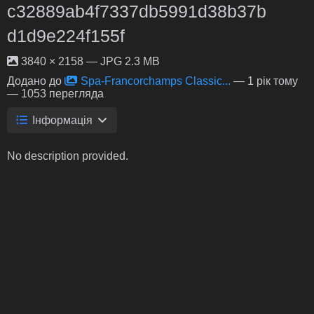
c32889ab4f7337db5991d38b37b
d1d9e224f155f
3840 × 2158 — JPG 2.3 MB
Додано до
Spa-Francorchamps Classic...
—
1 рік тому
— 1053 перегляда
Інформація
No description provided.