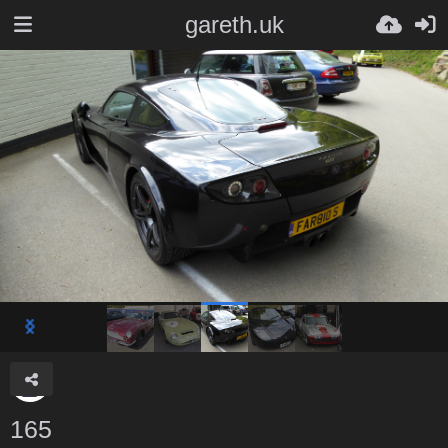
gareth.uk
165