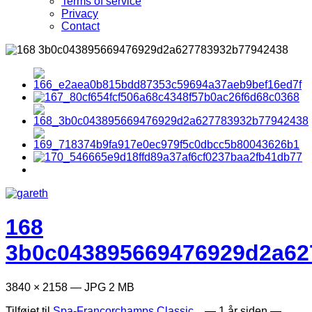
Terms of service
Privacy
Contact
168
3b0c043895669476929d2a62
3840 × 2158 — JPG 2 MB
Tilføjet til
Spa-Francorchamps Classic...
—
1 år siden
—