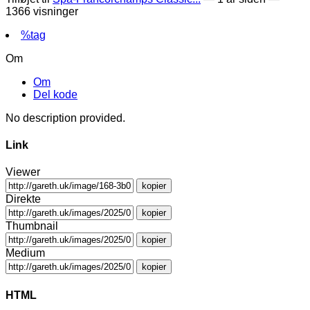
1366 visninger
%tag
Om
Om
Del kode
No description provided.
Link
Viewer
kopier
Direkte
kopier
Thumbnail
kopier
Medium
kopier
HTML