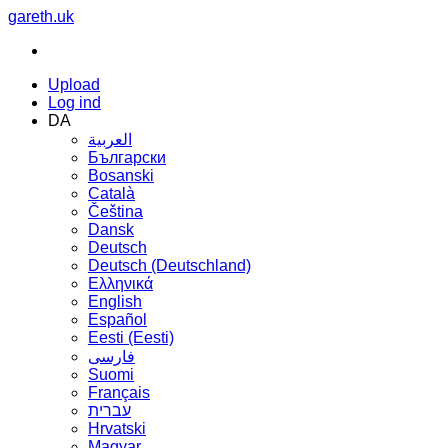
gareth.uk
Upload
Log ind
DA
العربية
Български
Bosanski
Сatalà
Čeština
Dansk
Deutsch
Deutsch (Deutschland)
Ελληνικά
English
Español
Eesti (Eesti)
فارسی
Suomi
Français
עברית
Hrvatski
Magyar