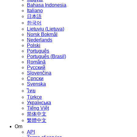
Bahasa Indonesia
Italiano
日本語
한국어
Lietuvių (Lietuva)
‪Norsk Bokmål‬
Nederlands
Polski
Português
Português (Brasil)
Română
Русский
Slovenčina
Српски
Svenska
ไทย
Türkçe
Українська
Tiếng Việt
简体中文
繁體中文
Om
API