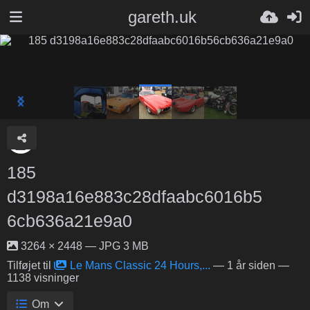
gareth.uk
185
d3198a16e883c28dfaabc6016b5
6cb636a21e9a0
3264 × 2448 — JPG 3 MB
Tilføjet til
Le Mans Classic 24 Hours,...
—
1 år siden
—
1138 visninger
Om