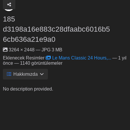
185
d3198a16e883c28dfaabc6016b5
6cb636a21e9a0
3264 × 2448 — JPG 3 MB
Eklenecek Resimler
Le Mans Classic 24 Hours,...
—
1 yıl
önce
— 1140 görüntülemeler
Hakkımızda
No description provided.