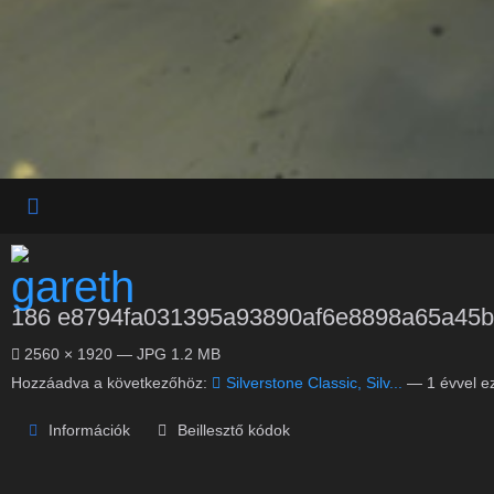
186 e8794fa031395a93890af6e8898a65a45
2560 × 1920 — JPG 1.2 MB
Hozzáadva a következőhöz:
Silverstone Classic, Silv...
—
1 évvel ez
Információk
Beillesztő kódok
No description provided.