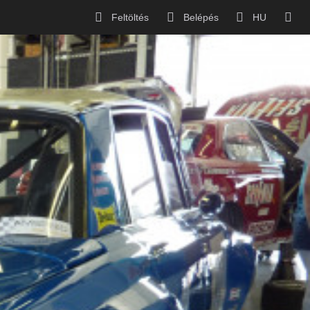
Feltöltés
Belépés
HU