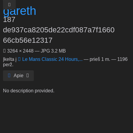
187
de937ca8205de22cdf087a7f1660
66cb56e12317
3264 × 2448 — JPG 3.2 MB
Įkelta į
Le Mans Classic 24 Hours,...
—
prieš 1 m.
— 1196
perž.
Apie
No description provided.