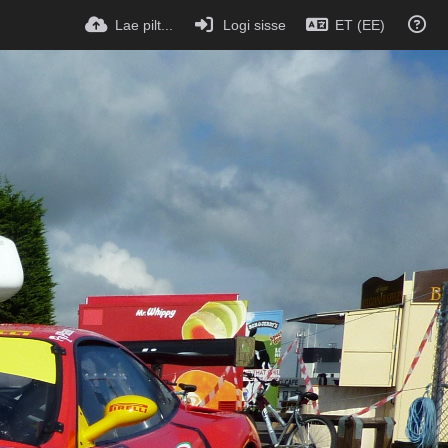
Lae pilt...
Logi sisse
ET (EE)