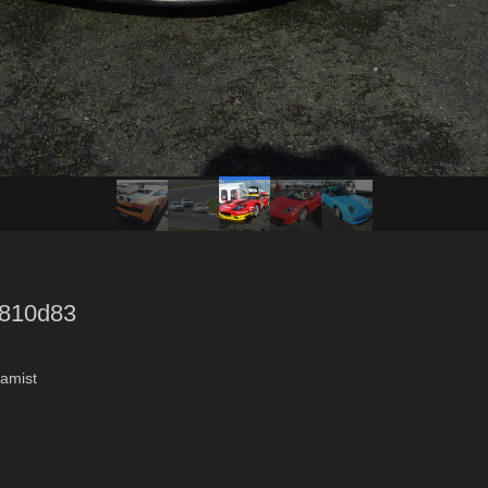
0810d83
amist