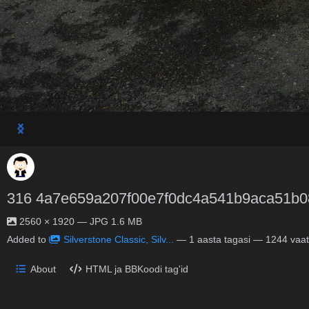
316 4a7e659a207f00e7f0dc4a541b9aca51b
2560 × 1920 — JPG 1.6 MB
Added to
Silverstone Classic, Silv...
—
1 aasta tagasi
— 1244 vaat
About
HTML ja BBKoodi tag'id
No description provided.