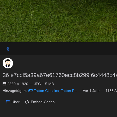
36 e7ccf5a39a67e61760ecc8b299f6c4448c4
2560 × 1920 — JPG 1.5 MB
Hinzugefügt zu
Tatton Classics, Tatton P...
—
Vor 1 Jahr
— 1188 Au
Über
Embed-Codes
Keine Beschreibung vorhanden.