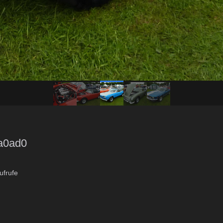
a0ad0
frufe