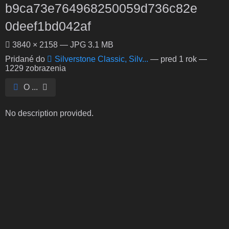
b9ca73e764968250059d736c82e
0deef1bd042af
3840 × 2158 — JPG 3.1 MB
Pridané do
Silverstone Classic, Silv...
—
pred 1 rok
—
1229 zobrazenia
O ...
No description provided.