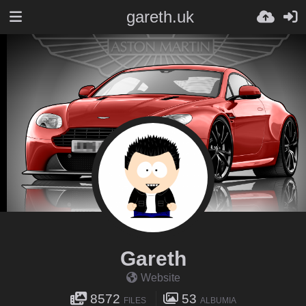
gareth.uk
Gareth
Website
8572
53
FILES
ALBUMIA