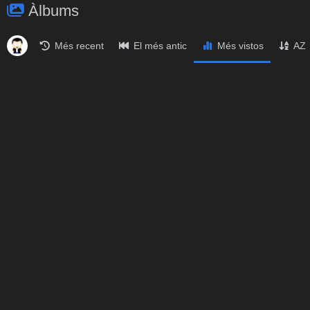
Àlbums
Més recent
El més antic
Més vistos
AZ
Le Mans Classic 24 Hours, Le Mans, July 2025
500
220