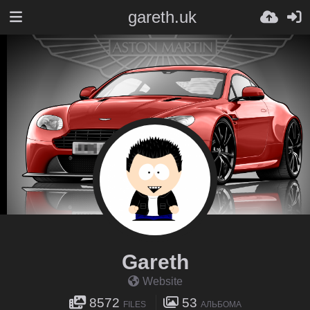
gareth.uk
Gareth
Website
8572
53
FILES
АЛЬБОМА