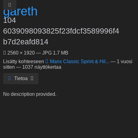
104
6039098093825f23fdcf3589996f4
b7d2eafd814
2560 × 1920 — JPG 1.7 MB
Lisätty kohteeseen
Manx Classic Sprint & Hil...
—
1 vuosi
sitten
— 1037 näyttökertaa
Tietoa
No description provided.