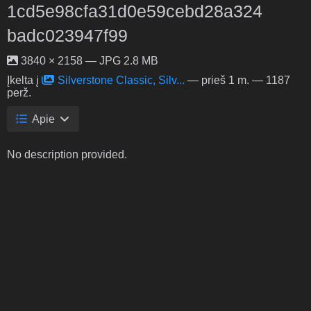
1cd5e98cfa31d0e59cebd28a324
badc023947f99
3840 × 2158 — JPG 2.8 MB
Įkelta į
Silverstone Classic, Silv...
—
prieš 1 m.
— 1187
perž.
Apie
No description provided.