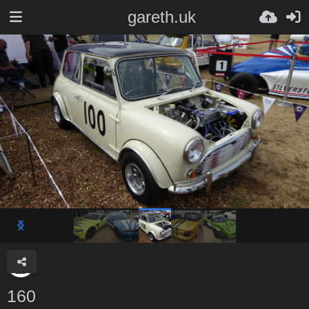
gareth.uk
160