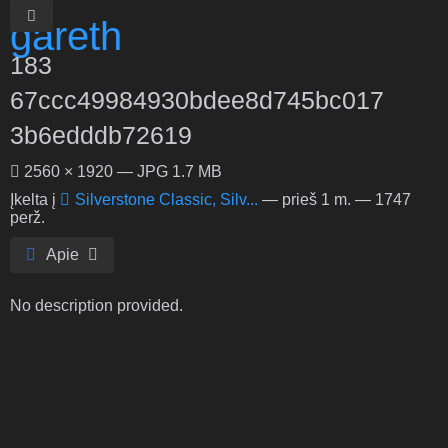
183
67ccc49984930bdee8d745bc017
3b6edddb72619
2560 × 1920 — JPG 1.7 MB
Įkelta į
Silverstone Classic, Silv...
—
prieš 1 m.
— 1747
perž.
Apie
No description provided.