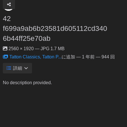
42
f699a9ab6b23581d605112cd340
6b44ff25e70ab
2560 × 1920 — JPG 1.7 MB
Tatton Classics, Tatton P...
に追加 —
1 年前
— 944 回
詳細
No description provided.