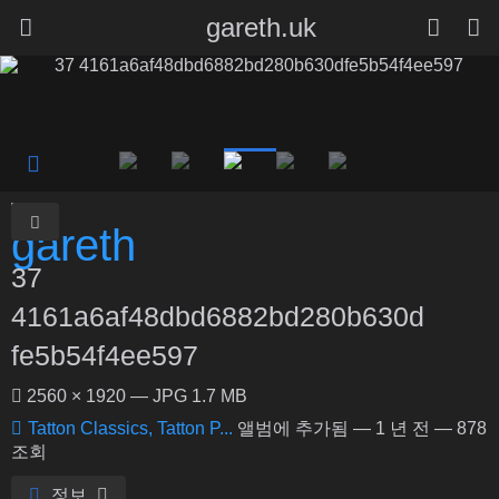
gareth.uk
37
4161a6af48dbd6882bd280b630d
fe5b54f4ee597
2560 × 1920 — JPG 1.7 MB
Tatton Classics, Tatton P...
앨범에 추가됨 —
1 년 전
— 878
조회
정보