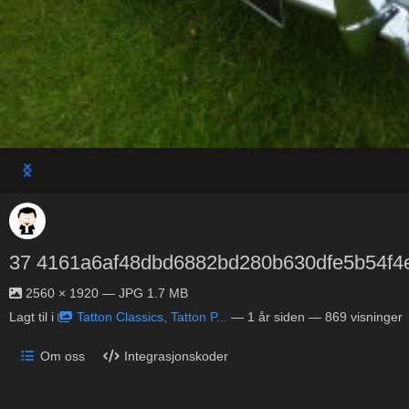
37 4161a6af48dbd6882bd280b630dfe5b54f4
2560 × 1920 — JPG 1.7 MB
Lagt til i
Tatton Classics, Tatton P...
—
1 år siden
— 869 visninger
Om oss
Integrasjonskoder
No description provided.